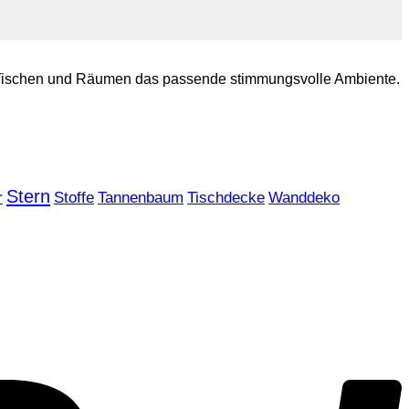
ren Tischen und Räumen das passende stimmungsvolle Ambiente.
Stern
r
Stoffe
Tannenbaum
Tischdecke
Wanddeko
P