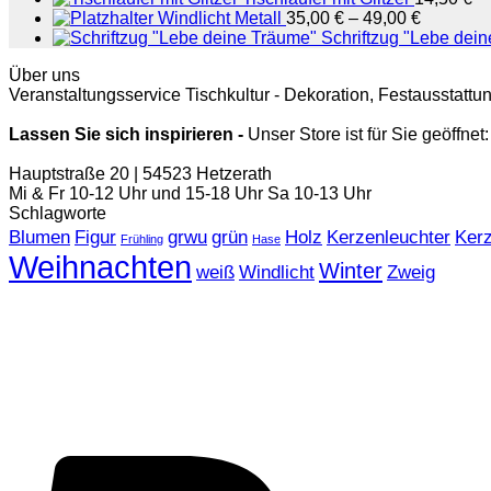
Windlicht Metall
35,00
€
–
49,00
€
Schriftzug "Lebe dei
Über uns
Veranstaltungsservice Tischkultur - Dekoration, Festausstat
Lassen Sie sich inspirieren -
Unser Store ist für Sie geöffnet:
Hauptstraße 20 | 54523 Hetzerath
Mi & Fr 10-12 Uhr und 15-18 Uhr Sa 10-13 Uhr
Schlagworte
Blumen
Figur
grwu
grün
Holz
Kerzenleuchter
Ker
Frühling
Hase
Weihnachten
Winter
weiß
Windlicht
Zweig