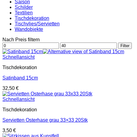
Saison
Schilder
Textilien
Tischdekoration
Tischvlies/Servietten
Wandobjekte
Nach Preis filtern
Min.
Max.
Filter
Preis
Preis
Schnellansicht
Tischdekoration
Satinband 15cm
32,50
€
Schnellansicht
Tischdekoration
Servietten Osterhase grau 33×33 20Stk
3,50
€