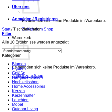
Über uns
Anmelden / Registrieren
Es befinden sich keine Produkte im Warenkorb.
Start
/
Tischdekoration
Zurück zum Shop
Filter
Warenkorb
Alle 10 Ergebnisse werden angezeigt
Kategorien
Blumen
Es befinden sich keine Produkte im Warenkorb.
Figuren
Gefäße
Zurück zum Shop
Hängedekoration
Hochzeitsshop
Home Accessoires
Kerzen
Kerzenhalter
Leuchten
Möbel
Outdoor Living