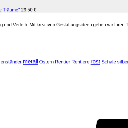
ne Träume"
29,50
€
tung und Verleih. Mit kreativen Gestaltungsideen geben wir Ih
metall
rost
zenständer
Ostern
Rentier
Rentiere
Schale
silbe