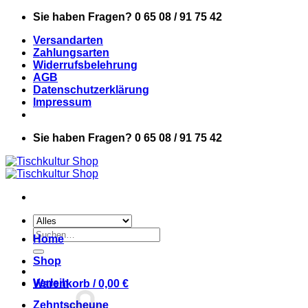
Zum
Sie haben Fragen? 0 65 08 / 91 75 42
Inhalt
Versandarten
springen
Zahlungsarten
Widerrufsbelehrung
AGB
Datenschutzerklärung
Impressum
Sie haben Fragen? 0 65 08 / 91 75 42
Suchen
Home
nach:
Shop
Verleih
Warenkorb /
0,00
€
Zehntscheune