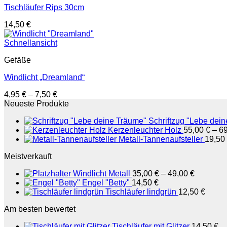
Tischläufer Rips 30cm
14,50
€
Schnellansicht
Gefäße
Windlicht „Dreamland“
4,95
€
–
7,50
€
Neueste Produkte
Schriftzug "Lebe dei
Kerzenleuchter Holz
55,00
€
–
6
Metall-Tannenaufsteller
19,50
Meistverkauft
Windlicht Metall
35,00
€
–
49,00
€
Engel "Betty"
14,50
€
Tischläufer lindgrün
12,50
€
Am besten bewertet
Tischläufer mit Glitzer
14,50
€