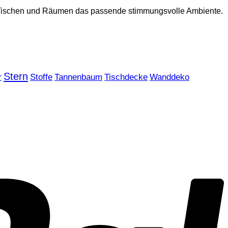
ren Tischen und Räumen das passende stimmungsvolle Ambiente.
Stern
r
Stoffe
Tannenbaum
Tischdecke
Wanddeko
P