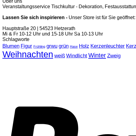
Über uns
Veranstaltungsservice Tischkultur - Dekoration, Festausstat
Lassen Sie sich inspirieren -
Unser Store ist für Sie geöffnet:
Hauptstraße 20 | 54523 Hetzerath
Mi & Fr 10-12 Uhr und 15-18 Uhr Sa 10-13 Uhr
Schlagworte
Blumen
Figur
grwu
grün
Holz
Kerzenleuchter
Ker
Frühling
Hase
Weihnachten
Winter
weiß
Windlicht
Zweig