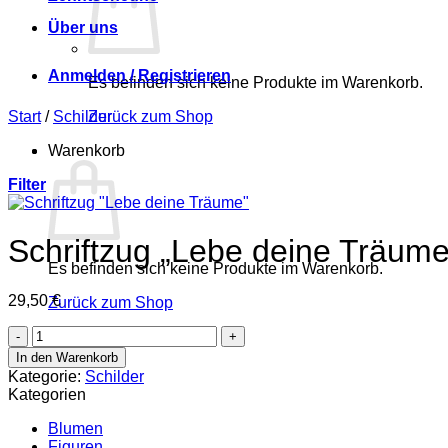
Über uns
Anmelden / Registrieren
Es befinden sich keine Produkte im Warenkorb.
Start
/
Schilder
Zurück zum Shop
Warenkorb
Filter
Schriftzug „Lebe deine Träume
Es befinden sich keine Produkte im Warenkorb.
29,50
€
Zurück zum Shop
Schriftzug
"Lebe
In den Warenkorb
deine
Kategorie:
Schilder
Träume"
Kategorien
Menge
Blumen
Figuren