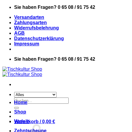
Zum
Sie haben Fragen? 0 65 08 / 91 75 42
Inhalt
Versandarten
springen
Zahlungsarten
Widerrufsbelehrung
AGB
Datenschutzerklärung
Impressum
Sie haben Fragen? 0 65 08 / 91 75 42
Suchen
Home
nach:
Shop
Verleih
Warenkorb /
0,00
€
Zehntscheune