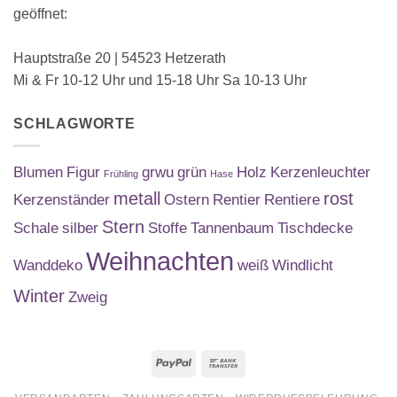
geöffnet:
Hauptstraße 20 | 54523 Hetzerath
Mi & Fr 10-12 Uhr und 15-18 Uhr Sa 10-13 Uhr
SCHLAGWORTE
Blumen
Figur
grwu
grün
Holz
Kerzenleuchter
Frühling
Hase
metall
rost
Kerzenständer
Ostern
Rentier
Rentiere
Stern
Schale
silber
Stoffe
Tannenbaum
Tischdecke
Weihnachten
Wanddeko
weiß
Windlicht
Winter
Zweig
PayPal
Bank
Transfer