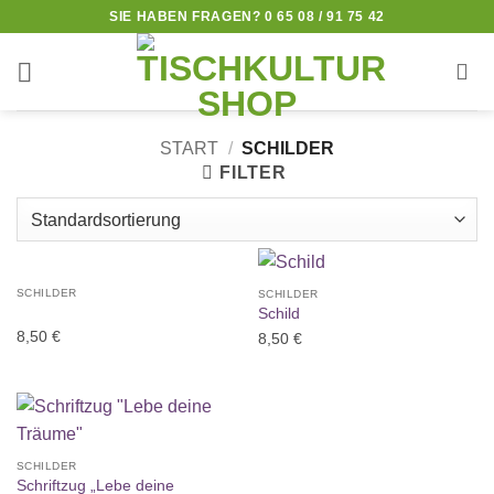
Zum
SIE HABEN FRAGEN? 0 65 08 / 91 75 42
Inhalt
springen
START
/
SCHILDER
FILTER
SCHILDER
SCHILDER
Schild
8,50
€
8,50
€
SCHILDER
Schriftzug „Lebe deine