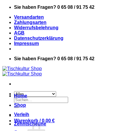
Zum
Sie haben Fragen? 0 65 08 / 91 75 42
Inhalt
Versandarten
springen
Zahlungsarten
Widerrufsbelehrung
AGB
Datenschutzerklärung
Impressum
Sie haben Fragen? 0 65 08 / 91 75 42
Home
Suchen
nach:
Shop
Verleih
Warenkorb /
0,00
€
Zehntscheune