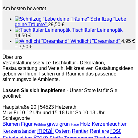
Am besten bewertet
Schriftzug "Lebe
deine Träume"
29,50
€
Tischläufer Leinenoptik
14,50
€
Windlicht "Dreamland"
4,95
€
–
7,50
€
Über uns
Veranstaltungsservice Tischkultur - Dekoration,
Festausstattung und Verleih. Mit kreativen Gestaltungsideen
geben wir Ihren Tischen und Räumen das passende
stimmungsvolle Ambiente.
Lassen Sie sich inspirieren -
Unser Store ist für Sie
geöffnet:
Hauptstraße 20 | 54523 Hetzerath
Mi & Fr 10-12 Uhr und 15-18 Uhr Sa 10-13 Uhr
Schlagworte
Blumen
Figur
grwu
grün
Holz
Kerzenleuchter
Frühling
Hase
metall
rost
Kerzenständer
Ostern
Rentier
Rentiere
Stern