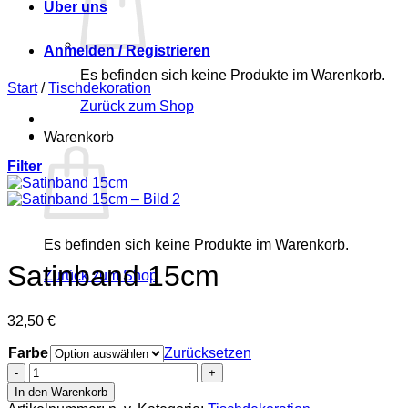
Über uns
Anmelden / Registrieren
Es befinden sich keine Produkte im Warenkorb.
Start
/
Tischdekoration
Zurück zum Shop
Warenkorb
Filter
Es befinden sich keine Produkte im Warenkorb.
Satinband 15cm
Zurück zum Shop
32,50
€
Farbe
Zurücksetzen
Satinband
15cm
In den Warenkorb
Menge