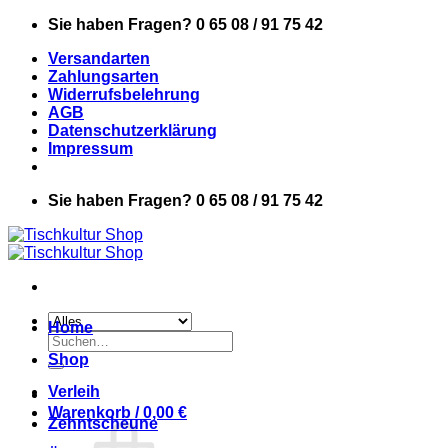
Zum
Sie haben Fragen? 0 65 08 / 91 75 42
Inhalt
Versandarten
springen
Zahlungsarten
Widerrufsbelehrung
AGB
Datenschutzerklärung
Impressum
Sie haben Fragen? 0 65 08 / 91 75 42
Home
Suchen
nach:
Shop
Verleih
Warenkorb /
0,00
€
Zehntscheune