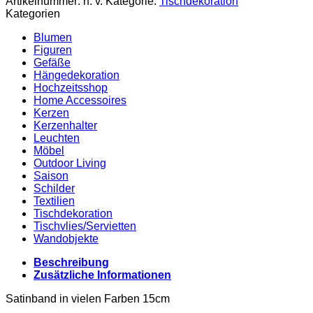
Artikelnummer:
n. v.
Kategorie:
Tischdekoration
Kategorien
Blumen
Figuren
Gefäße
Hängedekoration
Hochzeitsshop
Home Accessoires
Kerzen
Kerzenhalter
Leuchten
Möbel
Outdoor Living
Saison
Schilder
Textilien
Tischdekoration
Tischvlies/Servietten
Wandobjekte
Beschreibung
Zusätzliche Informationen
Satinband in vielen Farben 15cm