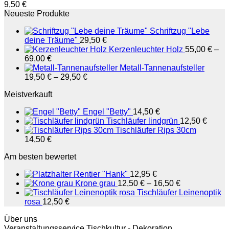
9,50
€
Neueste Produkte
Schriftzug "Lebe
deine Träume"
29,50
€
Kerzenleuchter Holz
55,00
€
–
69,00
€
Metall-Tannenaufsteller
19,50
€
–
29,50
€
Meistverkauft
Engel "Betty"
14,50
€
Tischläufer lindgrün
12,50
€
Tischläufer Rips 30cm
14,50
€
Am besten bewertet
Rentier "Hank"
12,95
€
Krone grau
12,50
€
–
16,50
€
Tischläufer Leinenoptik
rosa
12,50
€
Über uns
Veranstaltungsservice Tischkultur - Dekoration,