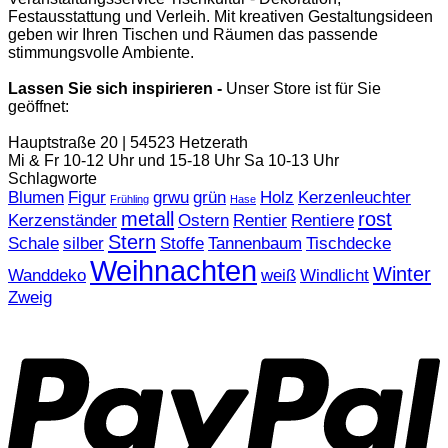
Festausstattung und Verleih. Mit kreativen Gestaltungsideen
geben wir Ihren Tischen und Räumen das passende
stimmungsvolle Ambiente.
Lassen Sie sich inspirieren -
Unser Store ist für Sie
geöffnet:
Hauptstraße 20 | 54523 Hetzerath
Mi & Fr 10-12 Uhr und 15-18 Uhr Sa 10-13 Uhr
Schlagworte
Blumen
Figur
grwu
grün
Holz
Kerzenleuchter
Frühling
Hase
metall
rost
Kerzenständer
Ostern
Rentier
Rentiere
Stern
Schale
silber
Stoffe
Tannenbaum
Tischdecke
Weihnachten
Winter
Wanddeko
weiß
Windlicht
Zweig
P