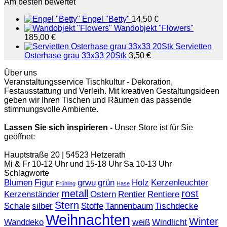
Am besten bewertet
Engel "Betty"
14,50
€
Wandobjekt "Flowers"
185,00
€
Servietten
Osterhase grau 33x33 20Stk
3,50
€
Über uns
Veranstaltungsservice Tischkultur - Dekoration,
Festausstattung und Verleih. Mit kreativen Gestaltungsideen
geben wir Ihren Tischen und Räumen das passende
stimmungsvolle Ambiente.
Lassen Sie sich inspirieren -
Unser Store ist für Sie
geöffnet:
Hauptstraße 20 | 54523 Hetzerath
Mi & Fr 10-12 Uhr und 15-18 Uhr Sa 10-13 Uhr
Schlagworte
Blumen
Figur
grwu
grün
Holz
Kerzenleuchter
Frühling
Hase
metall
rost
Kerzenständer
Ostern
Rentier
Rentiere
Stern
Schale
silber
Stoffe
Tannenbaum
Tischdecke
Weihnachten
Winter
Wanddeko
weiß
Windlicht