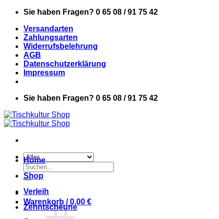
Zum
Sie haben Fragen? 0 65 08 / 91 75 42
Inhalt
Versandarten
springen
Zahlungsarten
Widerrufsbelehrung
AGB
Datenschutzerklärung
Impressum
Sie haben Fragen? 0 65 08 / 91 75 42
Home
Suchen
nach:
Shop
Verleih
Warenkorb /
0,00
€
Zehntscheune