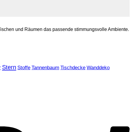
ren Tischen und Räumen das passende stimmungsvolle Ambiente.
Stern
r
Stoffe
Tannenbaum
Tischdecke
Wanddeko
P