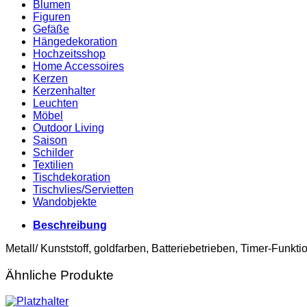
Blumen
Figuren
Gefäße
Hängedekoration
Hochzeitsshop
Home Accessoires
Kerzen
Kerzenhalter
Leuchten
Möbel
Outdoor Living
Saison
Schilder
Textilien
Tischdekoration
Tischvlies/Servietten
Wandobjekte
Beschreibung
Metall/ Kunststoff, goldfarben, Batteriebetrieben, Timer-Funkt
Ähnliche Produkte