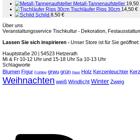
Metall-Tannenaufsteller
19,50
Tischläufer Rips 30cm
14,50
€
Schild
8,50
€
Über uns
Veranstaltungsservice Tischkultur - Dekoration, Festausstat
Lassen Sie sich inspirieren -
Unser Store ist für Sie geöffnet:
Hauptstraße 20 | 54523 Hetzerath
Mi & Fr 10-12 Uhr und 15-18 Uhr Sa 10-13 Uhr
Schlagworte
Blumen
Figur
grwu
grün
Holz
Kerzenleuchter
Ker
Frühling
Hase
Weihnachten
Winter
weiß
Windlicht
Zweig