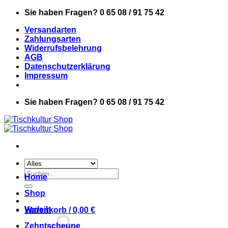
Zum
Sie haben Fragen? 0 65 08 / 91 75 42
Inhalt
Versandarten
springen
Zahlungsarten
Widerrufsbelehrung
AGB
Datenschutzerklärung
Impressum
Sie haben Fragen? 0 65 08 / 91 75 42
Suchen
Home
nach:
Shop
Verleih
Warenkorb /
0,00
€
Zehntscheune