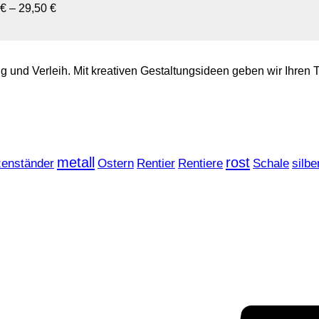
€
–
29,50
€
tung und Verleih. Mit kreativen Gestaltungsideen geben wir Ih
metall
rost
zenständer
Ostern
Rentier
Rentiere
Schale
silbe