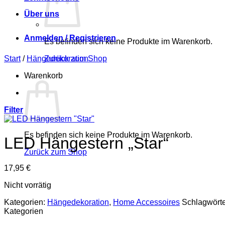
Über uns
Anmelden / Registrieren
Es befinden sich keine Produkte im Warenkorb.
Start
/
Hängedekoration
Zurück zum Shop
Warenkorb
Filter
Es befinden sich keine Produkte im Warenkorb.
LED Hängestern „Star“
Zurück zum Shop
17,95
€
Nicht vorrätig
Kategorien:
Hängedekoration
,
Home Accessoires
Schlagwört
Kategorien