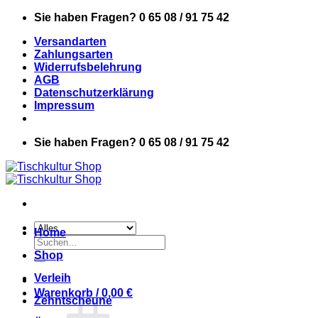
Zum
Sie haben Fragen? 0 65 08 / 91 75 42
Inhalt
Versandarten
springen
Zahlungsarten
Widerrufsbelehrung
AGB
Datenschutzerklärung
Impressum
Sie haben Fragen? 0 65 08 / 91 75 42
Home
Suchen
nach:
Shop
Verleih
Warenkorb /
0,00
€
Zehntscheune