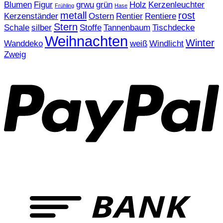
Blumen
Figur
grwu
grün
Holz
Kerzenleuchter
Frühling
Hase
metall
rost
Kerzenständer
Ostern
Rentier
Rentiere
Stern
Schale
silber
Stoffe
Tannenbaum
Tischdecke
Weihnachten
Winter
Wanddeko
weiß
Windlicht
Zweig
P
T