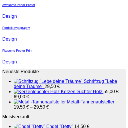
Awesome Pencil Poster
Design
Portfolio typography
Design
Flatsome Poster Print
Design
Neueste Produkte
Schriftzug "Lebe
deine Träume"
29,50
€
Kerzenleuchter Holz
55,00
€
–
69,00
€
Metall-Tannenaufsteller
19,50
€
–
29,50
€
Meistverkauft
Engel "Betty"
14,50
€