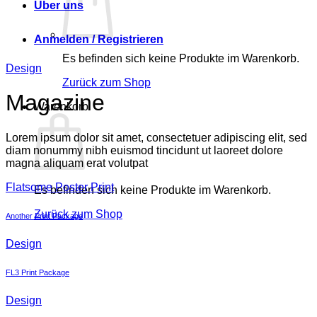
Über uns
Anmelden / Registrieren
Es befinden sich keine Produkte im Warenkorb.
Design
Zurück zum Shop
Magazine
Warenkorb
Lorem ipsum dolor sit amet, consectetuer adipiscing elit, sed
diam nonummy nibh euismod tincidunt ut laoreet dolore
magna aliquam erat volutpat
Flatsome Poster Print
Es befinden sich keine Produkte im Warenkorb.
Zurück zum Shop
Another Print Package
Design
FL3 Print Package
Design