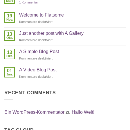
März
zu
1 Kommentar
Hallo
Welt!
Welcome to Flatsome
19
Nov.
für
Kommentare deaktiviert
Welcome
to
Just another post with A Gallery
13
Flatsome
Okt.
für
Kommentare deaktiviert
Just
another
A Simple Blog Post
13
post
Okt.
für
Kommentare deaktiviert
with
A
A
Simple
A Video Blog Post
Gallery
01
Blog
Jan.
für
Kommentare deaktiviert
Post
A
Video
Blog
RECENT COMMENTS
Post
Ein WordPress-Kommentator
zu
Hallo Welt!