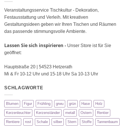
Veranstaltungsservice Tischkultur - Dekoration,
Festausstattung und Verleih. Mit kreativen
Gestaltungsideen geben wir Ihren Tischen und Räumen
das passende stimmungsvolle Ambiente.
Lassen Sie sich inspirieren -
Unser Store ist für Sie
geöffnet:
Hauptstraße 20 | 54523 Hetzerath
Mi & Fr 10-12 Uhr und 15-18 Uhr Sa 10-13 Uhr
SCHLAGWORTE
Blumen
Figur
Frühling
grwu
grün
Hase
Holz
Kerzenleuchter
Kerzenständer
metall
Ostern
Rentier
Rentiere
rost
Schale
silber
Stern
Stoffe
Tannenbaum