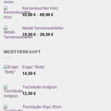
Kerzenleuchter Holz
55,00
€
69,00
€
–
Metall-Tannenaufsteller
19,50
€
29,50
€
–
MEISTVERKAUFT
Engel "Betty"
14,50
€
Tischläufer lindgrün
12,50
€
Tischläufer Rips 30cm