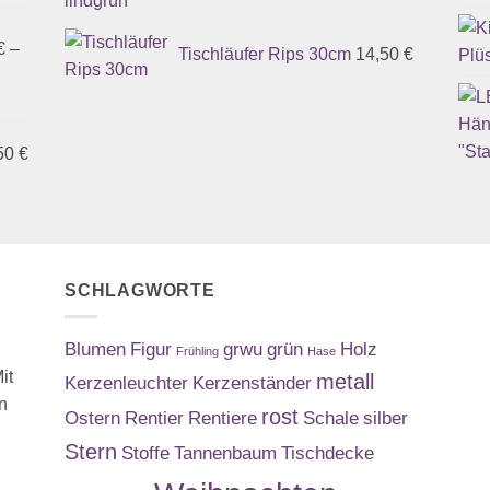
€
–
Tischläufer Rips 30cm
14,50
€
50
€
SCHLAGWORTE
Blumen
Figur
grwu
grün
Holz
Frühling
Hase
it
metall
Kerzenleuchter
Kerzenständer
n
rost
Ostern
Rentier
Rentiere
Schale
silber
Stern
Stoffe
Tannenbaum
Tischdecke